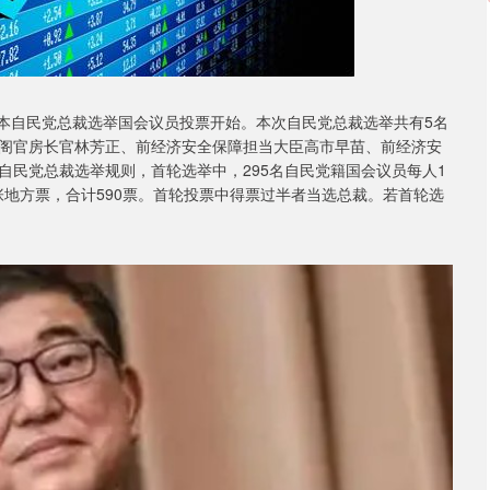
日本自民党总裁选举国会议员投票开始。本次自民党总裁选举共有5名
阁官房长官林芳正、前经济安全保障担当大臣高市早苗、前经济安
自民党总裁选举规则，首轮选举中，295名自民党籍国会议员每人1
5张地方票，合计590票。首轮投票中得票过半者当选总裁。若首轮选