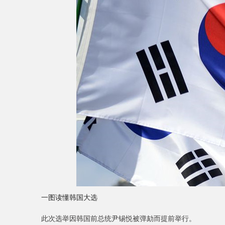
一图读懂韩国大选
此次选举因韩国前总统尹锡悦被弹劾而提前举行。