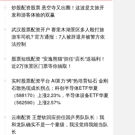
炒股配资股票 悬空寺又出圈！这波是文旅开
发和游客体验的双赢
武汉股票配资开户 赛里木湖景区多人殴打旅
游车司机? 官方通报：7人被辞退并被警方依
法控制
股票短线配资 “安逸熊猫”担任“店长”送福利！
近2万张景区门票等你抽取！
实时股票配资平台 AI算力“烤”热培育钻石 金刚
石散热现成长拐点；科创半导体ETF华夏
（588170）上涨2.23%，半导体设备ETF华夏
（562590）上涨2.57%
云南配资 王楚钦回应担任国乒男队队长：我
和龙队确实不是一个量级，我没觉得我能当队
长